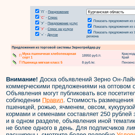
`П` -
Предложение
`С`
-
Спрос
Показать предложения из 
`У` -
Предложение услуг
Показать предложения из 
`У`
-
Спрос на услуги
Показать предложения из 
`=` -
Другое
региона
Предложения из торговой системы Зернотрейдер.ру
Мука пшеничная хлебопекарная
Краснод
П
18950 руб./т.
сорт 1
Край
П
Пшеница мягкая класс 5
8 руб./кг.
Пензенс
Внимание!
Доска объявлений Зерно Он-Лайн
коммерческими предложениями на оптовом с
Объявления могут публиковать все посетите
соблюдении
Правил
. Стоимость размещения
пшеницей, рожью, ячменем, овсом, кукурузой
кормами и семенами составляет 250 рублей 
и в одном разделе, объявления иной темати
не более одного в день. Для подписчиков л
расширены, смотрите более подробно
Услов