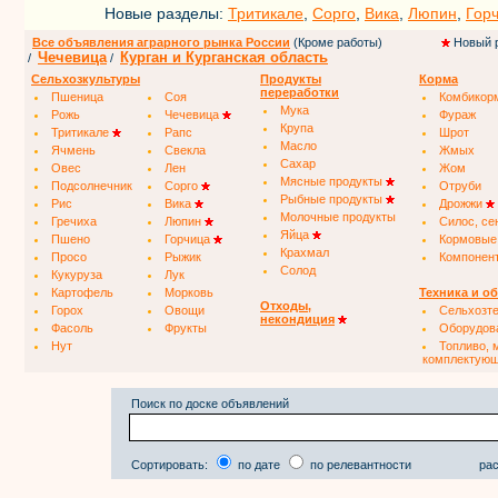
Новые разделы:
Тритикале
,
Сорго
,
Вика
,
Люпин
,
Гор
Все объявления аграрного рынка России
(Кроме работы)
Новый 
Чечевица
Курган и Курганская область
/
/
Сельхозкультуры
Продукты
Корма
переработки
Пшеница
Соя
Комбикор
Мука
Рожь
Чечевица
Фураж
Крупа
Тритикале
Рапс
Шрот
Масло
Ячмень
Свекла
Жмых
Сахар
Овес
Лен
Жом
Мясные продукты
Подсолнечник
Сорго
Отруби
Рыбные продукты
Рис
Вика
Дрожжи
Молочные продукты
Гречиха
Люпин
Силос, се
Яйца
Пшено
Горчица
Кормовые
Крахмал
Просо
Рыжик
Компонен
Солод
Кукуруза
Лук
Картофель
Морковь
Техника и о
Отходы,
Горох
Овощи
Сельхозт
некондиция
Фасоль
Фрукты
Оборудов
Нут
Топливо, 
комплектую
Поиск по доске объявлений
Сортировать:
по дате
по релевантности
рас