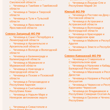
Смоленской области
Чечевица в Йошкар-Оле и
Чечевица в Тамбове и Тамбовской
Республике Марий Эл
области
Южный ФО РФ
Чечевица в Твери и Тверской
области
Чечевица в Ростове-на-Дону 
Ростовской области
Чечевица в Туле и Тульской
области
Чечевица в Астрахани и
Астраханской области
Чечевица в Ярославле и
Ярославской области
Чечевица в Волгограде и
Волгоградской области
Северо-Западный ФО РФ
Чечевица в Краснодаре и
Чечевица в Санкт-Петербурге и
Краснодарском крае
Ленинградской области
Чечевица в Майкопе и Респу
Чечевица в Архангельске и
Адыгея
Архангельской области
Чечевица в Элисте и Республ
Чечевица в Вологде и Вологодской
Калмыкия
области
Северо-Кавказский ФО РФ
Чечевица в Калининграде и
Калиниградской области
Чечевица в Ставрополе и
Ставропольском крае
Чечевица в Мурманске и
Мурманской области
Чечевица в Нальчике и Кабар
Балкарской Республике
Чечевица в Новгороде и
Новгородской области
Чечевица в Махачкале и Рес
Дагестан
Чечевица в Пскове и Псковской
области
Чечевица в Назрани и Респу
Ингушетия
Чечевица в Петрозаводске и
Республике Карелия
Чечевица в Черкесске и Респ
Карачаево-Черкессия
Чечевица в Сыктывкаре и
Республике Коми
Чечевица во Владикавказе и
Республике Северная Осетия-А
Чечевица в Нарьян-Маре и
Ненецком автономном округе
Чечевица в Грозном и Чеченс
Республике
Чечевица в Севастополе и
Республике Крым