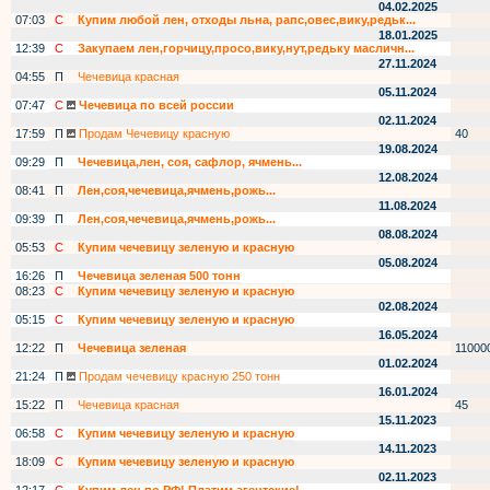
04.02.2025
07:03
С
Купим любой лен, отходы льна, рапс,овес,вику,редьк...
18.01.2025
12:39
С
Закупаем лен,горчицу,просо,вику,нут,редьку масличн...
27.11.2024
04:55
П
Чечевица красная
05.11.2024
07:47
С
Чечевица по всей россии
02.11.2024
17:59
П
Продам Чечевицу красную
40
19.08.2024
09:29
П
Чечевица,лен, соя, сафлор, ячмень...
12.08.2024
08:41
П
Лен,соя,чечевица,ячмень,рожь...
11.08.2024
09:39
П
Лен,соя,чечевица,ячмень,рожь...
08.08.2024
05:53
С
Купим чечевицу зеленую и красную
05.08.2024
16:26
П
Чечевица зеленая 500 тонн
08:23
С
Купим чечевицу зеленую и красную
02.08.2024
05:15
С
Купим чечевицу зеленую и красную
16.05.2024
12:22
П
Чечевица зеленая
11000
01.02.2024
21:24
П
Продам чечевицу красную 250 тонн
16.01.2024
15:22
П
Чечевица красная
45
15.11.2023
06:58
С
Купим чечевицу зеленую и красную
14.11.2023
18:09
С
Купим чечевицу зеленую и красную
02.11.2023