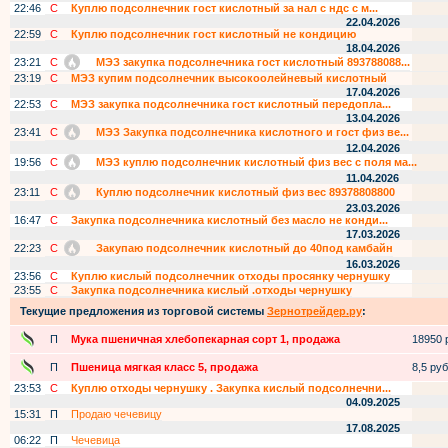
22:46
С
Куплю подсолнечник гост кислотный за нал с ндс с м...
22.04.2026
22:59
С
Куплю подсолнечник гост кислотный не кондицию
18.04.2026
23:21
С
МЭЗ закупка подсолнечника гост кислотный 893788088...
23:19
С
МЭЗ купим подсолнечник высокоолейневый кислотный
17.04.2026
22:53
С
МЭЗ закупка подсолнечника гост кислотный передопла...
13.04.2026
23:41
С
МЭЗ Закупка подсолнечника кислотного и гост физ ве...
12.04.2026
19:56
С
МЭЗ куплю подсолнечник кислотный физ вес с поля ма...
11.04.2026
23:11
С
Куплю подсолнечник кислотный физ вес 89378808800
23.03.2026
16:47
С
Закупка подсолнечника кислотный без масло не конди...
17.03.2026
22:23
С
Закупаю подсолнечник кислотный до 40под камбайн
16.03.2026
23:56
С
Куплю кислый подсолнечник отходы просянку чернушку
23:55
С
Закупка подсолнечника кислый .отходы чернушку
Текущие предложения из торговой системы
Зернотрейдер.ру
:
П
Мука пшеничная хлебопекарная сорт 1, продажа
18950 р
П
Пшеница мягкая класс 5, продажа
8,5 руб.
23:53
С
Куплю отходы чернушку . Закупка кислый подсолнечни...
04.09.2025
15:31
П
Продаю чечевицу
17.08.2025
06:22
П
Чечевица