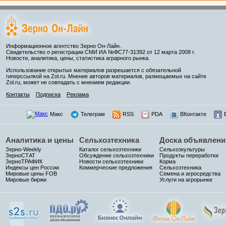
Информационное агентство Зерно Он-Лайн.
Свидетельство о регистрации СМИ ИА №ФС77-31392 от 12 марта 2008 г.
Новости, аналитика, цены, статистика аграрного рынка.
Использование открытых материалов разрешается с обязательной
гиперссылкой на Zol.ru. Мнение авторов материалов, размещаемых на сайте
Zol.ru, может не совпадать с мнением редакции.
Контакты
Подписка
Реклама
Макс
Телеграм
RSS
PDA
ВКонтакте
Аналитика и цены
Сельхозтехника
Доска объявлени
Зерно-Weekly
Каталог сельхозтехники
Сельхозкультуры
ЗерноСТАТ
Обсуждение сельхозтехники
Продукты переработки
ЗерноТРАФИК
Новости сельхозтехники
Корма
Индексы цен России
Коммерческие предложения
Сельхозтехника
Мировые цены FOB
Семена и агросредства
Мировые биржи
Услуги на агрорынке