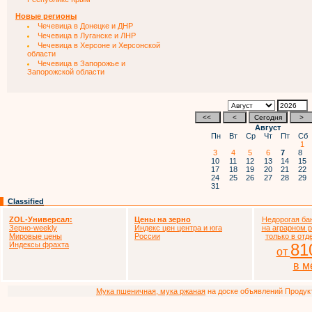
Новые регионы
Чечевица в Донецке и ДНР
Чечевица в Луганске и ЛНР
Чечевица в Херсоне и Херсонской
области
Чечевица в Запорожье и
Запорожской области
Август
Пн
Вт
Ср
Чт
Пт
Сб
1
3
4
5
6
7
8
10
11
12
13
14
15
17
18
19
20
21
22
24
25
26
27
28
29
31
Classified
ZOL-Универсал:
Цены на зерно
Недорогая ба
Зерно-weekly
Индекс цен центра и юга
на аграрном 
Мировые цены
России
только в отд
Индексы фрахта
81
от
в м
Мука пшеничная, мука ржаная
на доске объявлений Продукто