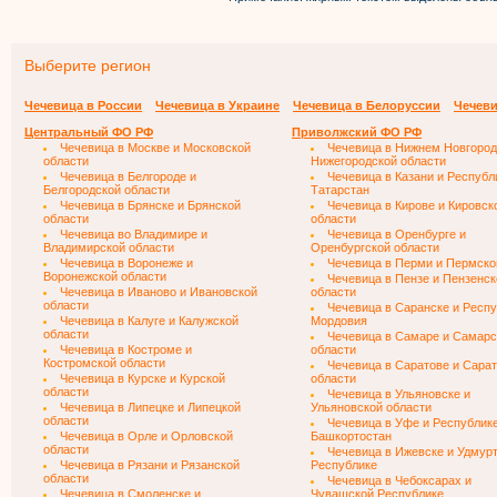
Выберите регион
Чечевица в России
Чечевица в Украине
Чечевица в Белоруссии
Чечеви
Центральный ФО РФ
Приволжский ФО РФ
Чечевица в Москве и Московской
Чечевица в Нижнем Новгород
области
Нижегородской области
Чечевица в Белгороде и
Чечевица в Казани и Республ
Белгородской области
Татарстан
Чечевица в Брянске и Брянской
Чечевица в Кирове и Кировск
области
области
Чечевица во Владимире и
Чечевица в Оренбурге и
Владимирской области
Оренбургской области
Чечевица в Воронеже и
Чечевица в Перми и Пермско
Воронежской области
Чечевица в Пензе и Пензенск
Чечевица в Иваново и Ивановской
области
области
Чечевица в Саранске и Респ
Чечевица в Калуге и Калужской
Мордовия
области
Чечевица в Самаре и Самарс
Чечевица в Костроме и
области
Костромской области
Чечевица в Саратове и Сара
Чечевица в Курске и Курской
области
области
Чечевица в Ульяновске и
Чечевица в Липецке и Липецкой
Ульяновской области
области
Чечевица в Уфе и Республик
Чечевица в Орле и Орловской
Башкортостан
области
Чечевица в Ижевске и Удмур
Чечевица в Рязани и Рязанской
Республике
области
Чечевица в Чебоксарах и
Чечевица в Смоленске и
Чувашской Республике