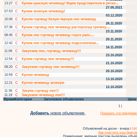
13:27
С
Купим красную чечевицу! Ищем представителя в регио...
27.05.2021
07:53
С
Купим зеленую чечевицу!
03.12.2020
10:06
С
Куплю горчицу белую черную лен чечевицу
26.11.2020
07:36
С
Купим горчицу лен чечевицу расторопшу гречиху.....
23.11.2020
08:45
С
Купим лен горчицу чечевицу горох рапс....
20.11.2020
12:42
С
Купим лен горчицу чечевицу подсолнечник...
16.11.2020
11:06
С
Закупаем лен, горчицу, чечевицу!!!
23.10.2020
12:54
С
Купим горчицу лен чечевицу!!!
21.10.2020
08:20
С
Закупаем горчицу лен чечевицу!!!
20.10.2020
10:59
С
Куплю чечевицу
13.10.2020
12:21
С
Куплю чечевицу зеленую
12.10.2020
11:36
С
Закуем горчицу лен!!!
11:19
С
Закупаем чечевицу лен!!!
Время
Категория
Заголовок объявления
Цена
1 |
Добавить
новое объявление
Показать эти предложе
се
Объявлений на доске - вчера /
Как очистить кэш брауз
Примечание: жирным текстом выделены объяв