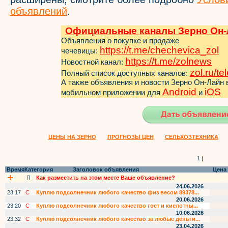
объявлений
.
Официальные каналы Зерно Он-
Объявления о покупке и продаже
https://t.me/chechevica_zol
чечевицы:
https://t.me/zol
news
Новостной канал:
zol.ru/t
Полный список доступных каналов:
А также объявления и новости Зерно Он-Лайн
Android
iOS
мобильном приложении для
и
ЦЕНЫ НА ЗЕРНО
ПРОГНОЗЫ ЦЕН
СЕЛЬХОЗТЕХНИКА
1 |
Время
Категория
Заголовок объявления
Цена
П
Как разместить на этом месте Ваше объявление?
24.06.2026
23:17
С
Куплю подсолнечник любого качество физ весом 89378...
20.06.2026
23:20
С
Куплю подсолнечник любого качество гост и кислотны...
10.06.2026
23:32
С
Куплю подсолнечник любого качество за любые деньги...
23.04.2026