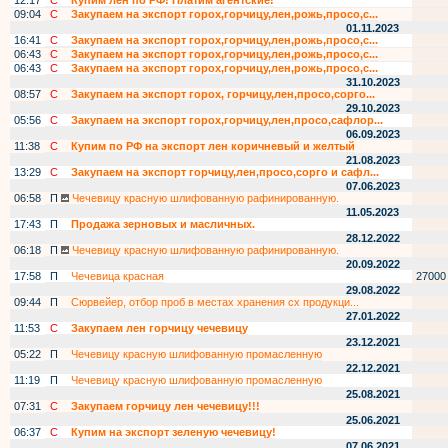
12:17
С
Купим лен по РФ! Платим агентские!
09:04
С
Закупаем на экспорт горох,горчицу,лен,рожь,просо,с...
01.11.2023
16:41
С
Закупаем на экспорт горох,горчицу,лен,рожь,просо,с...
06:43
С
Закупаем на экспорт горох,горчицу,лен,рожь,просо,с...
06:43
С
Закупаем на экспорт горох,горчицу,лен,рожь,просо,с...
31.10.2023
08:57
С
Закупаем на экспорт горох, горчицу,лен,просо,сорго...
29.10.2023
05:56
С
Закупаем на экспорт горох,горчицу,лен,просо,сафлор...
06.09.2023
11:38
С
Купим по РФ на экспорт лен коричневый и желтый
21.08.2023
13:29
С
Закупаем на экспорт горчицу,лен,просо,сорго и сафл...
07.06.2023
06:58
П
Чечевицу красную шлифованную рафинированную.
11.05.2023
17:43
П
Продажа зерновых и масличных.
28.12.2022
06:18
П
Чечевицу красную шлифованную рафинированную.
20.09.2022
17:58
П
Чечевица красная
27000
29.08.2022
09:44
П
Сюрвейер, отбор проб в местах хранения сх продукци...
27.01.2022
11:53
С
Закупаем лен горчицу чечевицу
23.12.2021
05:22
П
Чечевицу красную шлифованную промасленную
22.12.2021
11:19
П
Чечевицу красную шлифованную промасленную
25.08.2021
07:31
С
Закупаем горчицу лен чечевицу!!!
25.06.2021
06:37
С
Купим на экспорт зеленую чечевицу!
07.06.2021