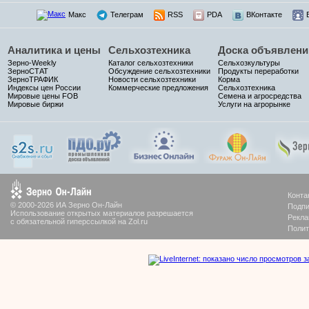
Макс
Телеграм
RSS
PDA
ВКонтакте
Аналитика и цены
Сельхозтехника
Доска объявлени
Зерно-Weekly
Каталог сельхозтехники
Сельхозкультуры
ЗерноСТАТ
Обсуждение сельхозтехники
Продукты переработки
ЗерноТРАФИК
Новости сельхозтехники
Корма
Индексы цен России
Коммерческие предложения
Сельхозтехника
Мировые цены FOB
Семена и агросредства
Мировые биржи
Услуги на агрорынке
Конта
© 2000-2026 ИА Зерно Он-Лайн
Подпи
Использование открытых материалов разрешается
Рекла
с обязательной гиперссылкой на Zol.ru
Полит