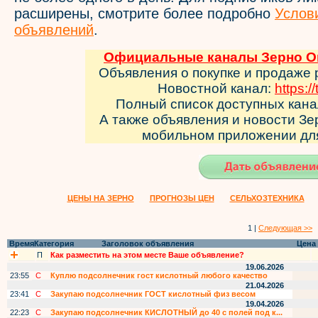
расширены, смотрите более подробно
Услов
объявлений
.
Официальные каналы Зерно Он
Объявления о покупке и продаже 
Новостной канал:
https:/
Полный список доступных кан
А также объявления и новости З
мобильном приложении д
ЦЕНЫ НА ЗЕРНО
ПРОГНОЗЫ ЦЕН
СЕЛЬХОЗТЕХНИКА
1 |
Следующая >>
Время
Категория
Заголовок объявления
Цена
П
Как разместить на этом месте Ваше объявление?
19.06.2026
23:55
С
Куплю подсолнечник гост кислотный любого качество
21.04.2026
23:41
С
Закупаю подсолнечник ГОСТ кислотный физ весом
19.04.2026
22:23
С
Закупаю подсолнечник КИСЛОТНЫЙ до 40 с полей под к...