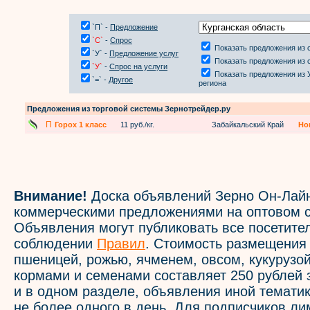
`П` -
Предложение
`С`
-
Спрос
Показать предложения из 
`У` -
Предложение услуг
Показать предложения из 
`У`
-
Спрос на услуги
Показать предложения из 
`=` -
Другое
региона
Предложения из торговой системы Зернотрейдер.ру
П
Горох 1 класс
11 руб./кг.
Забайкальский Край
Но
Внимание!
Доска объявлений Зерно Он-Лайн
коммерческими предложениями на оптовом с
Объявления могут публиковать все посетите
соблюдении
Правил
. Стоимость размещения
пшеницей, рожью, ячменем, овсом, кукурузой
кормами и семенами составляет 250 рублей 
и в одном разделе, объявления иной темати
не более одного в день. Для подписчиков л