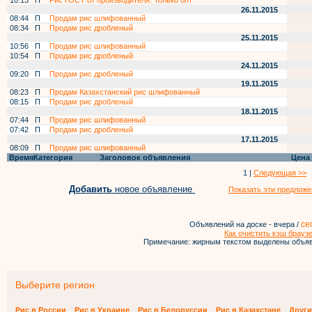
10:13
П
Рис ГОСТ от производителя. Только опт
26.11.2015
08:44
П
Продам рис шлифованный
08:34
П
Продам рис дробленый
25.11.2015
10:56
П
Продам рис шлифованный
10:54
П
Продам рис дробленый
24.11.2015
09:20
П
Продам рис дробленый
19.11.2015
08:23
П
Продам Казахстанский рис шлифованный
08:15
П
Продам рис дробленый
18.11.2015
07:44
П
Продам рис шлифованный
07:42
П
Продам рис дробленый
17.11.2015
08:09
П
Продам рис шлифованный
Время
Категория
Заголовок объявления
Цена
1 |
Следующая >>
Добавить
новое объявление
Показать эти предложе
се
Объявлений на доске - вчера /
Как очистить кэш брауз
Примечание: жирным текстом выделены объяв
Выберите регион
Рис в России
Рис в Украине
Рис в Белоруссии
Рис в Казахстане
Други