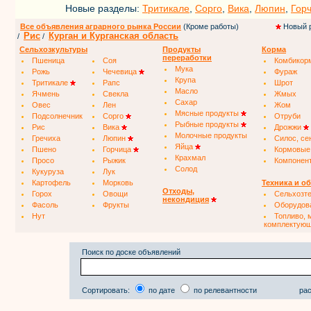
Новые разделы:
Тритикале
,
Сорго
,
Вика
,
Люпин
,
Гор
Все объявления аграрного рынка России
(Кроме работы)
Новый 
Рис
Курган и Курганская область
/
/
Сельхозкультуры
Продукты
Корма
переработки
Пшеница
Соя
Комбикор
Мука
Рожь
Чечевица
Фураж
Крупа
Тритикале
Рапс
Шрот
Масло
Ячмень
Свекла
Жмых
Сахар
Овес
Лен
Жом
Мясные продукты
Подсолнечник
Сорго
Отруби
Рыбные продукты
Рис
Вика
Дрожжи
Молочные продукты
Гречиха
Люпин
Силос, се
Яйца
Пшено
Горчица
Кормовые
Крахмал
Просо
Рыжик
Компонен
Солод
Кукуруза
Лук
Картофель
Морковь
Техника и о
Отходы,
Горох
Овощи
Сельхозт
некондиция
Фасоль
Фрукты
Оборудов
Нут
Топливо, 
комплектую
Поиск по доске объявлений
Сортировать:
по дате
по релевантности
рас