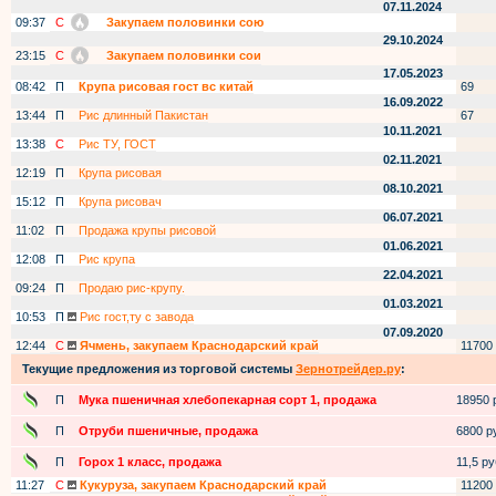
07.11.2024
09:37
С
Закупаем половинки сою
29.10.2024
23:15
С
Закупаем половинки сои
17.05.2023
08:42
П
Крупа рисовая гост вс китай
69
16.09.2022
13:44
П
Рис длинный Пакистан
67
10.11.2021
13:38
С
Рис ТУ, ГОСТ
02.11.2021
12:19
П
Крупа рисовая
08.10.2021
15:12
П
Крупа рисовач
06.07.2021
11:02
П
Продажа крупы рисовой
01.06.2021
12:08
П
Рис крупа
22.04.2021
09:24
П
Продаю рис-крупу.
01.03.2021
10:53
П
Рис гост,ту с завода
07.09.2020
12:44
С
Ячмень, закупаем Краснодарский край
11700
Текущие предложения из торговой системы
Зернотрейдер.ру
:
П
Мука пшеничная хлебопекарная сорт 1, продажа
18950 р
П
Отруби пшеничные, продажа
6800 ру
П
Горох 1 класс, продажа
11,5 руб
11:27
С
Кукуруза, закупаем Краснодарский край
11200