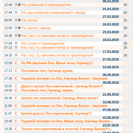
08.04.2020
12:40
П
Рис кубанский от производителя
26
01.04.2020
17:44
П
Рис круглозерный шлифованный с завода
42
27.03.2020
09:55
П
Рис оптом
31
24.03.2020
12:50
П
Рис крупа с завода
39
23.03.2020
14:39
П
Рис, гост, ту, камолино оптом от производителя
26
18.03.2020
17:56
П
Рис оптом от производителя
26
07:12
П
Рис, гост, ту, камолино оптом от производителя
26
17.03.2020
14:15
П
Рис, гост, ту, камолино оптом от производителя
26
27.09.2018
12:03
С
По РФ закупаем Лен, Жмых льна, Горчицу!!!
14.09.2018
17:17
С
Постоянно лен, Горчицу, купим.
06.09.2018
17:34
С
Годовой контракт на Лен, Горчицу Белую - Закупаем
28.08.2018
15:01
С
Дорого купим Лен коричневый, горчицу Белую!!!
14:53
С
Постоянно лен, Горчицу, купим.
21.08.2018
16:35
С
Куплю лен коричневый, Горчицу, Жмых льна!!!
15.08.2018
11:59
С
Годовой контракт на Лен, Горчицу Белую - Закупаем
07.08.2018
11:47
С
Куплю дорого Лен коричневый, Горчицу!!!
03.08.2018
13:40
С
Годовой контракт на Лен, Жмых льна, Горчицу Белую ...
23.07.2018
13:30
С
Только лен коричневый и золотой, Горчицу Белую!!!!...