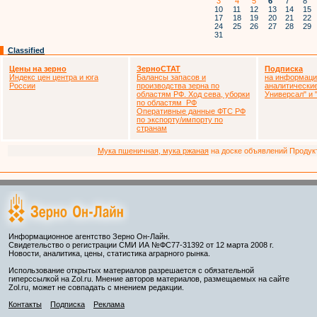
3
4
5
6
7
8
10
11
12
13
14
15
17
18
19
20
21
22
24
25
26
27
28
29
31
Classified
Цены на зерно
ЗерноСТАТ
Подписка
Индекс цен центра и юга
Балансы запасов и
на информаци
России
производства зерна по
аналитически
областям РФ. Ход сева, уборки
Универсал" и
по областям РФ
Оперативные данные ФТС РФ
по экспорту/импорту по
странам
Мука пшеничная, мука ржаная
на доске объявлений Продукто
Информационное агентство Зерно Он-Лайн.
Свидетельство о регистрации СМИ ИА №ФС77-31392 от 12 марта 2008 г.
Новости, аналитика, цены, статистика аграрного рынка.
Использование открытых материалов разрешается с обязательной
гиперссылкой на Zol.ru. Мнение авторов материалов, размещаемых на сайте
Zol.ru, может не совпадать с мнением редакции.
Контакты
Подписка
Реклама