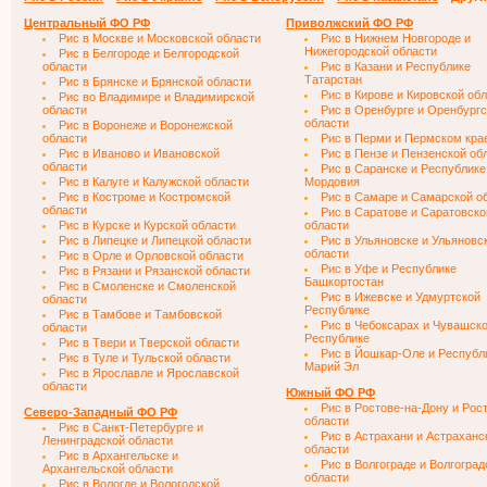
Центральный ФО РФ
Приволжский ФО РФ
Рис в Москве и Московской области
Рис в Нижнем Новгороде и
Нижегородской области
Рис в Белгороде и Белгородской
области
Рис в Казани и Республике
Татарстан
Рис в Брянске и Брянской области
Рис в Кирове и Кировской об
Рис во Владимире и Владимирской
области
Рис в Оренбурге и Оренбургс
области
Рис в Воронеже и Воронежской
области
Рис в Перми и Пермском кра
Рис в Иваново и Ивановской
Рис в Пензе и Пензенской об
области
Рис в Саранске и Республике
Рис в Калуге и Калужской области
Мордовия
Рис в Костроме и Костромской
Рис в Самаре и Самарской о
области
Рис в Саратове и Саратовско
Рис в Курске и Курской области
области
Рис в Липецке и Липецкой области
Рис в Ульяновске и Ульяновс
области
Рис в Орле и Орловской области
Рис в Уфе и Республике
Рис в Рязани и Рязанской области
Башкортостан
Рис в Смоленске и Смоленской
Рис в Ижевске и Удмуртской
области
Республике
Рис в Тамбове и Тамбовской
Рис в Чебоксарах и Чувашск
области
Республике
Рис в Твери и Тверской области
Рис в Йошкар-Оле и Республ
Рис в Туле и Тульской области
Марий Эл
Рис в Ярославле и Ярославской
области
Южный ФО РФ
Рис в Ростове-на-Дону и Рос
Северо-Западный ФО РФ
области
Рис в Санкт-Петербурге и
Рис в Астрахани и Астраханс
Ленинградской области
области
Рис в Архангельске и
Рис в Волгограде и Волгоград
Архангельской области
области
Рис в Вологде и Вологодской