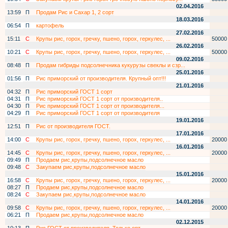
02.04.2016
13:59
П
Продам Рис и Сахар 1, 2 сорт
18.03.2016
06:54
П
картофель
27.02.2016
15:11
С
Крупы рис, горох, гречку, пшено, горох, геркулес, ...
50000
26.02.2016
10:21
С
Крупы рис, горох, гречку, пшено, горох, геркулес, ...
50000
09.02.2016
08:48
П
Продам гибриды подсолнечника кукурузы свеклы и сзр...
25.01.2016
01:56
П
Рис приморский от производителя. Крупный опт!!!
21.01.2016
04:32
П
Рис приморский ГОСТ 1 сорт
04:31
П
Рис приморский ГОСТ 1 сорт от производителя..
04:30
П
Рис приморский ГОСТ 1 сорт от производителя...
04:29
П
Рис приморский ГОСТ 1 сорт от производителя
19.01.2016
12:51
П
Рис от производителя ГОСТ.
17.01.2016
14:00
С
Крупы рис, горох, гречку, пшено, горох, геркулес, ...
20000
16.01.2016
14:45
С
Крупы рис, горох, гречку, пшено, горох, геркулес, ...
20000
09:49
П
Продаем рис,крупы,подсолнечное масло
09:48
С
Закупаем рис,крупы,подсолнечное масло
15.01.2016
16:58
С
Крупы рис, горох, гречку, пшено, горох, геркулес, ...
20000
08:27
П
Продаем рис,крупы,подсолнечное масло
08:24
С
Закупаем рис,крупы,подсолнечное масло
14.01.2016
09:58
С
Крупы рис, горох, гречку, пшено, горох, геркулес, ...
20000
06:21
П
Продаем рис,крупы,подсолнечное масло
02.12.2015