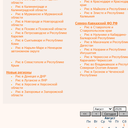
Рис в Краснодаре и Краснод
области
крае
Рис в Калининграде и
Рис в Майкопе и Республике 
Калиниградской области
Рис в Элисте и Республике
Рис в Мурманске и Мурманской
Калмыкия
области
Рис в Новгороде и Новгородской
Северо-Кавказский ФО РФ
области
Рис в Ставрополе и
Рис в Пскове и Псковской области
Ставропольском крае
Рис в Петрозаводске и Республике
Рис в Нальчике и Кабардино-
Карелия
Балкарской Республике
Рис в Сыктывкаре и Республике
Рис в Махачкале и Республи
Коми
Дагестан
Рис в Нарьян-Маре и Ненецком
Рис в Назрани и Республике
автономном округе
Ингушетия
Рис в Черкесске и Республик
Карачаево-Черкессия
Рис в Севастополе и Республике
Рис во Владикавказе и Респу
Крым
Северная Осетия-Алания
Рис в Грозном и Чеченской
Новые регионы
Республике
Рис в Донецке и ДНР
Рис в Луганске и ЛНР
Рис в Херсоне и Херсонской
области
Рис в Запорожье и Запорожской
области
Август
Пн
Вт
Ср
Чт
Пт
Сб
1