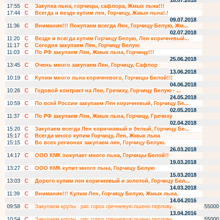
18.07.2018
17:55
С
Закупка льна, горчицы, сафлора, Жмых льна!!!
17:44
С
Всегда и везде купим лен, Горчицу, Жмых льна!.!
09.07.2018
11:36
С
Внимание!!! Покупаем всегда Лен, Горчицу Белую, Жм...
02.07.2018
11:20
С
Везде и всегда купим Горчицу Белую, Лен коричневый...
11:17
С
Сегодня закупаем Лен, Горчицу Белую
11:03
С
По РФ закупаем Лен, Жмых льна, Горчицу!!!
25.06.2018
13:45
С
Очень много закупаем Лен, Горчицу, Сафлор
13.06.2018
10:19
С
Купим много льна коричневого, Горчицы Белой!!!
04.06.2018
10:26
С
Годовой контракт на Лен, Гречиху, Горчицу Белую - ...
24.05.2018
10:59
С
По всей России закупаем Лен коричневый, Горчицу Бе...
02.05.2018
11:37
С
По РФ закупаем Лен, Жмых льна, Горчицу, Гречиху
02.04.2018
15:20
С
Закупаем всегда Лен коричневый и белый, Горчицу Бе...
15:17
С
Всегда много купим Горчицу, Лен, Жмых льна
15:15
С
Во всех регионах закупаем лен, Горчицу Белую.
26.03.2018
14:17
С
ООО КМК покупает много льна, Горчицы Белой!!
19.03.2018
13:27
С
ООО КМК купит много льна, Горчицу Белую
15.03.2018
13:03
С
Дорого купим лен коричневый и золотой, Горчицу Бел...
14.03.2018
11:39
С
Внимание!!! Купим Лен, Горчицу Белую, Жмых льна.
14.04.2016
09:58
С
Закупаем крупы : рис горох гречневую пшено перлову...
55000
13.04.2016
10:54
С
Закупаем крупы : рис горох гречневую пшено перлову...
55000